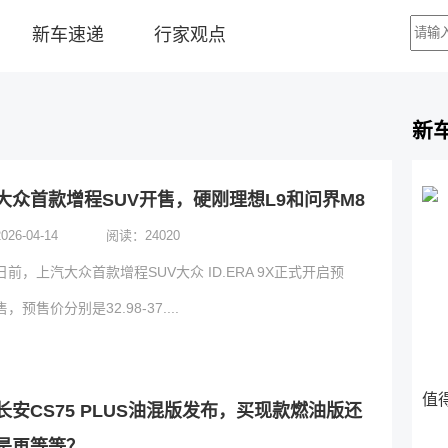
新车速递
行家观点
新
大众首款增程SUV开售，硬刚理想L9和问界M8
2026-04-14
阅读：
24020
日前，上汽大众首款增程SUV大众 ID.ERA 9X正式开启预
售，预售价分别是32.98-37....
值
长安CS75 PLUS油混版发布，买现款燃油版还
是再等等？