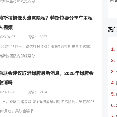
阿
长安深蓝将正式更名为...
特斯拉摄像头泄露隐私？特斯拉疑分享车主私
人视频
热
2023-04-07
阅读：
13257
2023年4月7日，路透社报道称：有9位前特斯拉员工透露，
特斯拉团队内部经常分...
乘联会建议取消绿牌最新消息，2025年绿牌会
取消吗
2023-03-28
阅读：
12134
近日，乘联会建议取消绿牌的消息闹得沸沸扬扬，早在2023
年2月底，乘联会秘书...