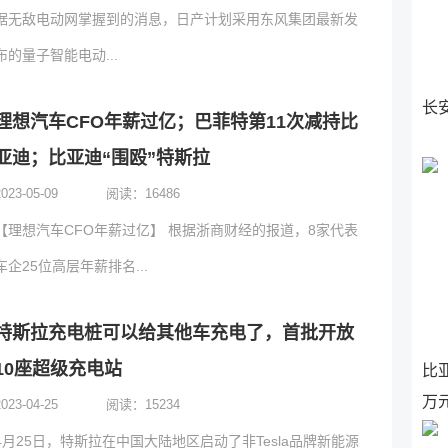
据无敌电动网掌握到的消息，日产计划采用东风集团最新发
布的量子智能电动...
长安
理想汽车CFO年薪过亿；巴菲特第11次减持比
亚迪；比亚迪“围殴”特斯拉
2023-05-09
阅读：
16486
【理想汽车CFO年薪过亿】 根据浙商财经的报道，8家代表
车企25位高层年薪排名...
特斯拉充电桩可以给其他车充电了，首批开放
10座超级充电站
比亚
万
2023-04-25
阅读：
15234
4月25日，特斯拉在中国大陆地区启动了非Tesla品牌新能源