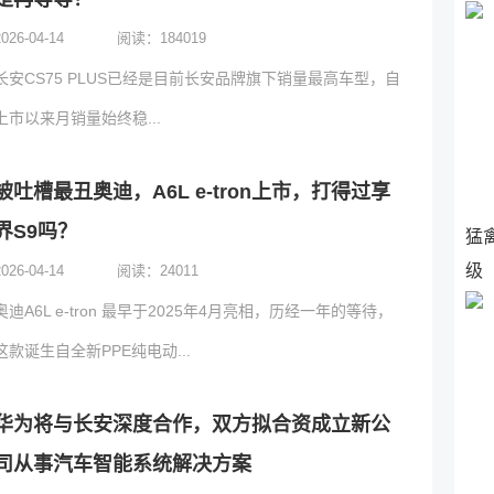
2026-04-14
阅读：
184019
长安CS75 PLUS已经是目前长安品牌旗下销量最高车型，自
上市以来月销量始终稳...
被吐槽最丑奥迪，A6L e-tron上市，打得过享
界S9吗？
猛
级
2026-04-14
阅读：
24011
奥迪A6L e-tron 最早于2025年4月亮相，历经一年的等待，
这款诞生自全新PPE纯电动...
华为将与长安深度合作，双方拟合资成立新公
司从事汽车智能系统解决方案