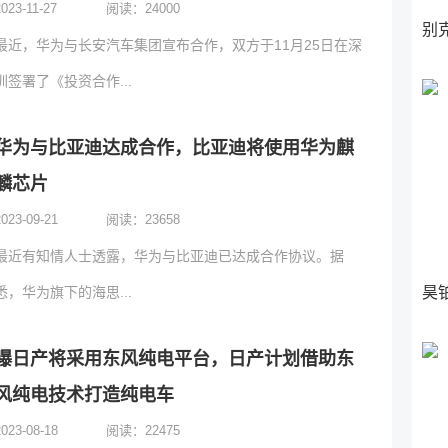
2023-11-27
阅读：
24000
别
最近，华为与长安汽车集团宣布合作，双方于11月25日在深
圳签署了《投资合作...
华为与比亚迪达成合作，比亚迪将使用华为麒
麟芯片
2023-09-21
阅读：
23658
最近有知情人士透露，华为与比亚迪已达成合作协议。据
悉，华为旗下的海思...
昊铂
曝日产将采用东风纯电平台，日产计划借助东
风纯电技术打造纯电车
2023-08-18
阅读：
22475