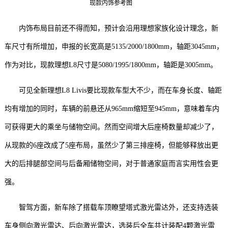
现款内饰参考图
内饰布局目前还不得而知，预计会沿用理想家族化设计理念，新
车尺寸有所增加，申报的长宽高是5135/2000/1800mm，轴距3045mm，
作为对比，现款理想L8尺寸是5080/1995/1800mm，轴距是3005mm。
可见全新理想L8 Livis要比现款车型大不少，而在车身长度、轴距
均有增加的同时，车辆的前悬还从965mm缩短至945mm，意味着车内
可获得更大的乘坐与储物空间。然而空间增大后座椅数量却减少了，
从现款的6座改成了5座布局，虽然少了第三排座椅，但能够释放出更
大的后排腿部空间与后备厢储物空间，对于普通家庭而言实用性会更
强。
智驾方面，新车除了搭载车顶瞭望塔式激光雷达外，还支持选装
车身侧向激光雷达、后向激光雷达，选装后全车共计装配4颗激光雷