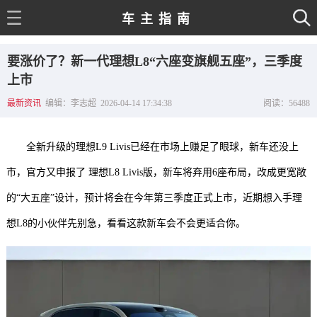
车主指南
主页
要涨价了？新一代理想L8“六座变旗舰五座”，三季度
最新资讯
上市
最新资讯
编辑：李志超 2026-04-14 17:34:38
阅读：
56488
新车速递
行家观点
全新升级的理想L9 Livis已经在市场上赚足了眼球，新车还没上
市，官方又申报了 理想L8 Livis版，新车将弃用6座布局，改成更宽敞
的“大五座”设计，预计将会在今年第三季度正式上市，近期想入手理
想L8的小伙伴先别急，看看这款新车会不会更适合你。