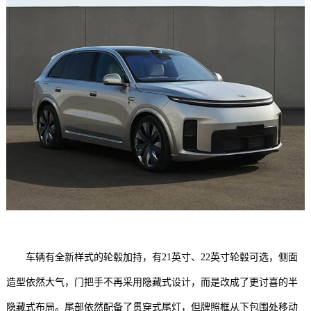
车辆有全新样式的轮毂加持，有21英寸、22英寸轮毂可选，侧面
造型依然大气，门把手不再采用隐藏式设计，而是改成了更讨喜的半
隐藏式布局。尾部依然配备了贯穿式尾灯，但牌照框从下包围处移动